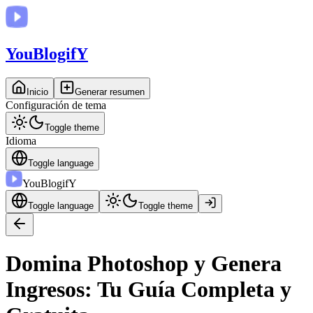
You
BlogifY
Inicio
Generar resumen
Configuración de tema
Toggle theme
Idioma
Toggle language
You
BlogifY
Toggle language
Toggle theme
Domina Photoshop y Genera
Ingresos: Tu Guía Completa y