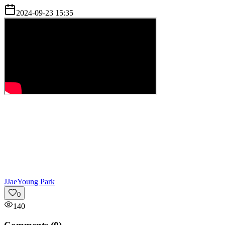
2024-09-23 15:35
J
JaeYoung Park
0
140