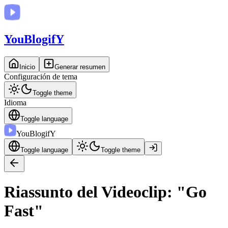
You
BlogifY
Inicio
Generar resumen
Configuración de tema
Toggle theme
Idioma
Toggle language
You
BlogifY
Toggle language
Toggle theme
Riassunto del Videoclip: "Go
Fast"