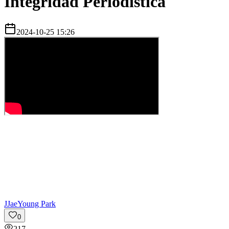
Integridad Periodística
2024-10-25 15:26
J
JaeYoung Park
0
217