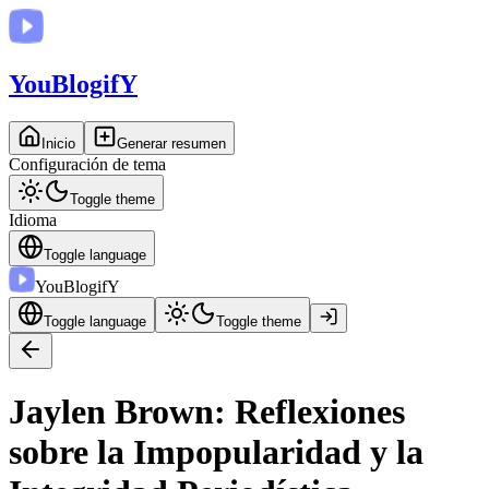
You
BlogifY
Inicio
Generar resumen
Configuración de tema
Toggle theme
Idioma
Toggle language
You
BlogifY
Toggle language
Toggle theme
Jaylen Brown: Reflexiones
sobre la Impopularidad y la