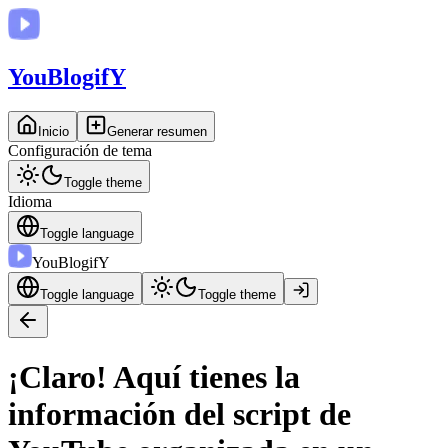
You
BlogifY
Inicio
Generar resumen
Configuración de tema
Toggle theme
Idioma
Toggle language
You
BlogifY
Toggle language
Toggle theme
¡Claro! Aquí tienes la
información del script de