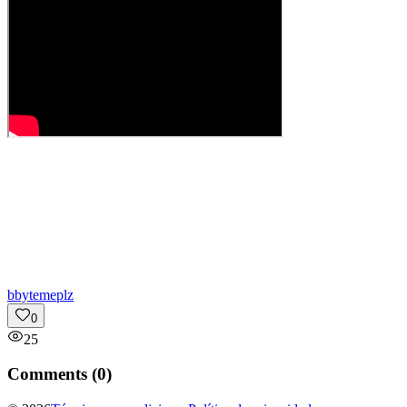
b
bytemeplz
0
25
Comments (
0
)