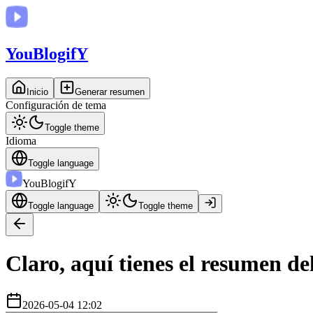
You
BlogifY
Inicio
Generar resumen
Configuración de tema
Toggle theme
Idioma
Toggle language
You
BlogifY
Toggle language
Toggle theme
Claro, aquí tienes el resumen d
2026-05-04 12:02