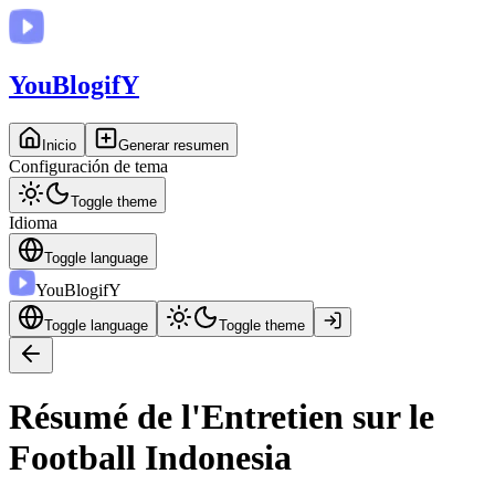
You
BlogifY
Inicio
Generar resumen
Configuración de tema
Toggle theme
Idioma
Toggle language
You
BlogifY
Toggle language
Toggle theme
Résumé de l'Entretien sur le
Football Indonesia