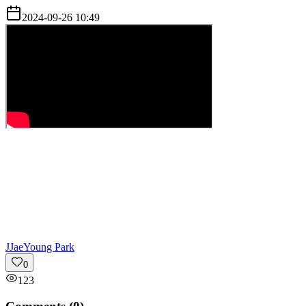
2024-09-26 10:49
J
JaeYoung Park
0
123