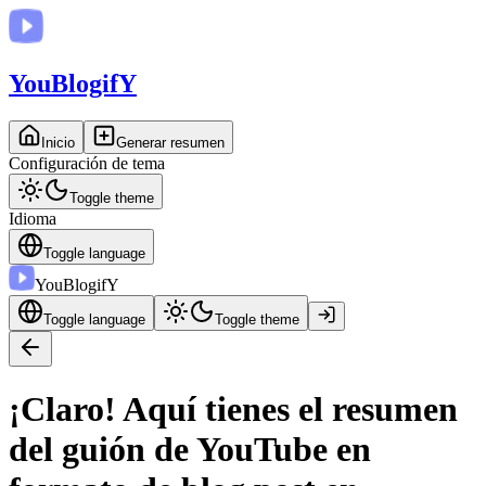
You
BlogifY
Inicio
Generar resumen
Configuración de tema
Toggle theme
Idioma
Toggle language
You
BlogifY
Toggle language
Toggle theme
¡Claro! Aquí tienes el resumen
del guión de YouTube en