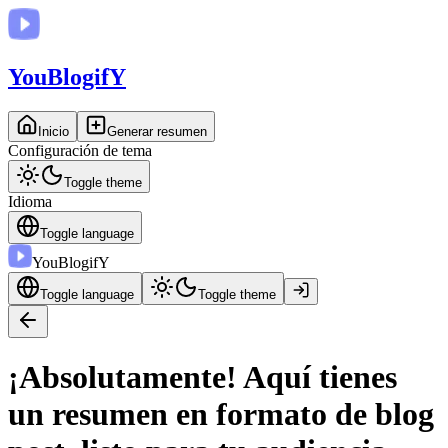
You
BlogifY
Inicio
Generar resumen
Configuración de tema
Toggle theme
Idioma
Toggle language
You
BlogifY
Toggle language
Toggle theme
¡Absolutamente! Aquí tienes
un resumen en formato de blog