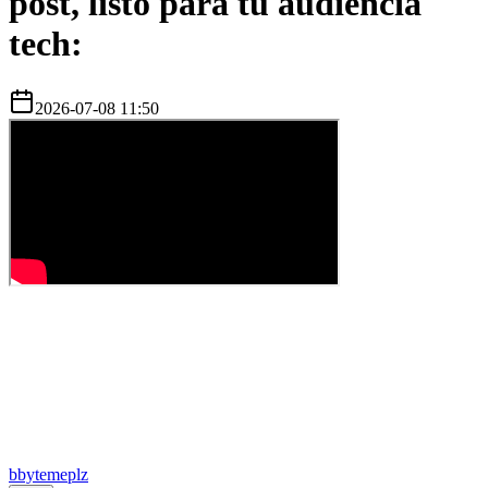
post, listo para tu audiencia
tech:
2026-07-08 11:50
b
bytemeplz