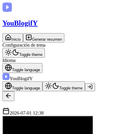
You
BlogifY
Inicio
Generar resumen
Configuración de tema
Toggle theme
Idioma
Toggle language
You
BlogifY
Toggle language
Toggle theme
2026-07-01 12:38