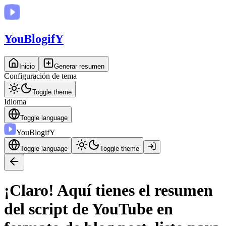
You
BlogifY
Inicio
Generar resumen
Configuración de tema
Toggle theme
Idioma
Toggle language
You
BlogifY
Toggle language
Toggle theme
¡Claro! Aquí tienes el resumen
del script de YouTube en