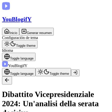
You
BlogifY
Inicio
Generar resumen
Configuración de tema
Toggle theme
Idioma
Toggle language
You
BlogifY
Toggle language
Toggle theme
Dibattito Vicepresidenziale
2024: Un'analisi della serata