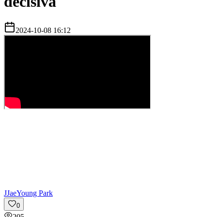
decisiva
2024-10-08 16:12
J
JaeYoung Park
0
205