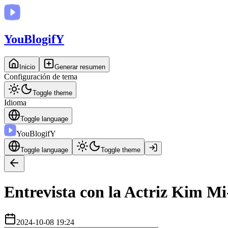
You
BlogifY
Inicio
Generar resumen
Configuración de tema
Toggle theme
Idioma
Toggle language
You
BlogifY
Toggle language
Toggle theme
Entrevista con la Actriz Kim Mi
2024-10-08 19:24