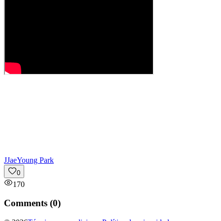
J
JaeYoung Park
0
170
Comments (
0
)