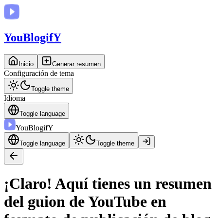
You
BlogifY
Inicio
Generar resumen
Configuración de tema
Toggle theme
Idioma
Toggle language
You
BlogifY
Toggle language
Toggle theme
¡Claro! Aquí tienes un resumen
del guion de YouTube en