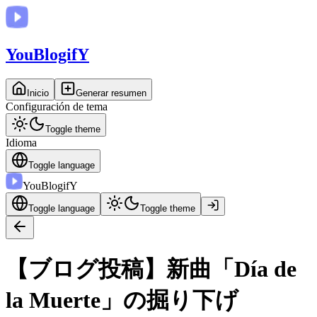
You
BlogifY
Inicio
Generar resumen
Configuración de tema
Toggle theme
Idioma
Toggle language
You
BlogifY
Toggle language
Toggle theme
【ブログ投稿】新曲「Día de
la Muerte」の掘り下げ