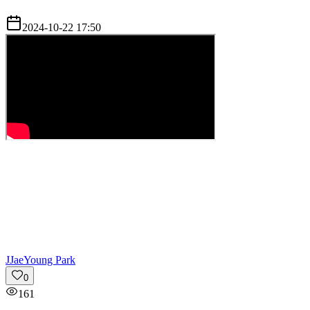
2024-10-22 17:50
J
JaeYoung Park
0
161