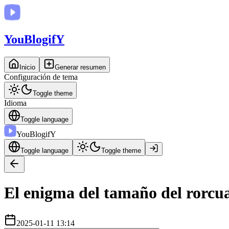
You
BlogifY
Inicio
Generar resumen
Configuración de tema
Toggle theme
Idioma
Toggle language
You
BlogifY
Toggle language
Toggle theme
El enigma del tamaño del rorcua
2025-01-11 13:14