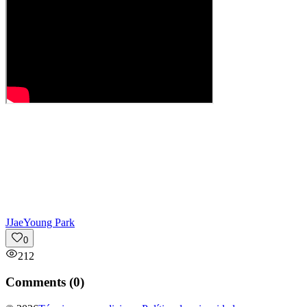
J
JaeYoung Park
0
212
Comments (
0
)