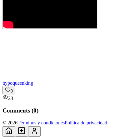
t
typoqueenking
0
23
Comments (
0
)
© 2026
Términos y condiciones
Política de privacidad