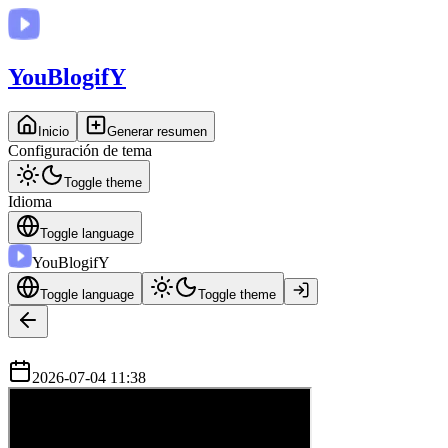
You
BlogifY
Inicio
Generar resumen
Configuración de tema
Toggle theme
Idioma
Toggle language
You
BlogifY
Toggle language
Toggle theme
2026-07-04 11:38