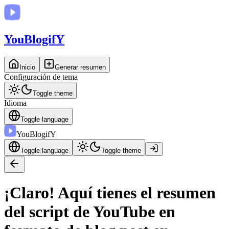
You
BlogifY
Inicio
Generar resumen
Configuración de tema
Toggle theme
Idioma
Toggle language
You
BlogifY
Toggle language
Toggle theme
¡Claro! Aquí tienes el resumen
del script de YouTube en