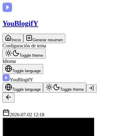
You
BlogifY
Inicio
Generar resumen
Configuración de tema
Toggle theme
Idioma
Toggle language
You
BlogifY
Toggle language
Toggle theme
2026-07-02 12:18