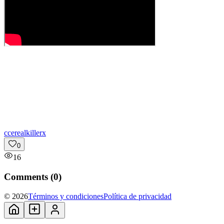
c
cerealkillerx
0
16
Comments (
0
)
© 2026
Términos y condiciones
Política de privacidad