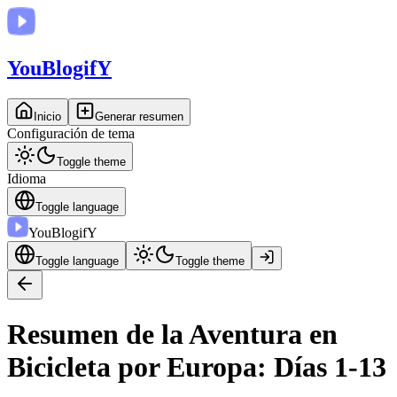
You
BlogifY
Inicio
Generar resumen
Configuración de tema
Toggle theme
Idioma
Toggle language
You
BlogifY
Toggle language
Toggle theme
Resumen de la Aventura en
Bicicleta por Europa: Días 1-13