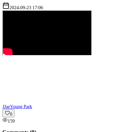
2024-09-23 17:06
J
JaeYoung Park
0
159