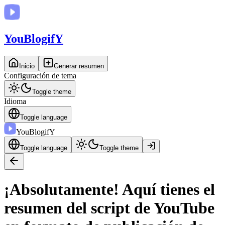
You
BlogifY
Inicio
Generar resumen
Configuración de tema
Toggle theme
Idioma
Toggle language
You
BlogifY
Toggle language
Toggle theme
¡Absolutamente! Aquí tienes el
resumen del script de YouTube