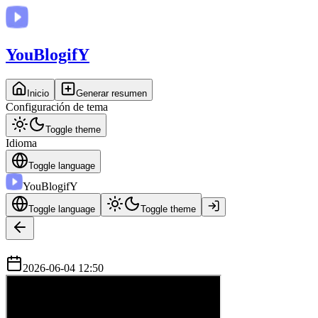
You
BlogifY
Inicio
Generar resumen
Configuración de tema
Toggle theme
Idioma
Toggle language
You
BlogifY
Toggle language
Toggle theme
2026-06-04 12:50