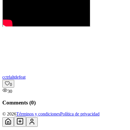
c
ctrlaltdefeat
0
30
Comments (
0
)
© 2026
Términos y condiciones
Política de privacidad