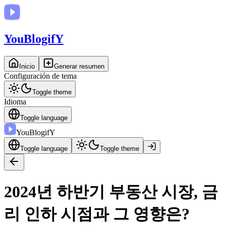
You
BlogifY
Inicio
Generar resumen
Configuración de tema
Toggle theme
Idioma
Toggle language
You
BlogifY
Toggle language
Toggle theme
2024년 하반기 부동산 시장, 금
리 인하 시점과 그 영향은?