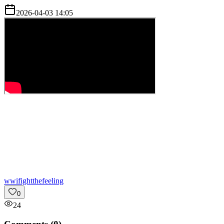
2026-04-03 14:05
w
wifightthefeeling
0
24