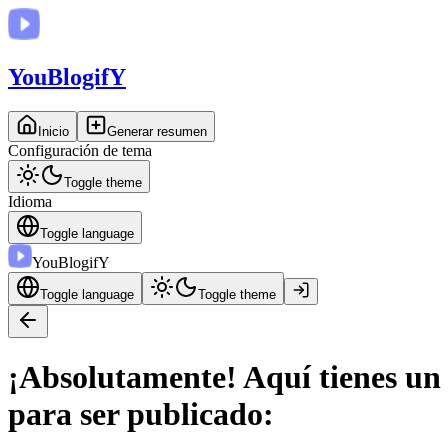
You
BlogifY
Inicio
Generar resumen
Configuración de tema
Toggle theme
Idioma
Toggle language
You
BlogifY
Toggle language
Toggle theme
¡Absolutamente! Aquí tienes un 
para ser publicado: