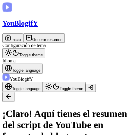
You
BlogifY
Inicio
Generar resumen
Configuración de tema
Toggle theme
Idioma
Toggle language
You
BlogifY
Toggle language
Toggle theme
¡Claro! Aquí tienes el resumen
del script de YouTube en