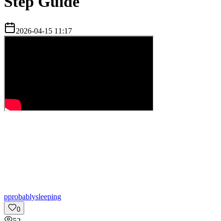
Step Guide
2026-04-15 11:17
p
probablysleeping
0
52