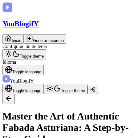
You
BlogifY
Inicio
Generar resumen
Configuración de tema
Toggle theme
Idioma
Toggle language
You
BlogifY
Toggle language
Toggle theme
Master the Art of Authentic
Fabada Asturiana: A Step-by-