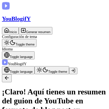
You
BlogifY
Inicio
Generar resumen
Configuración de tema
Toggle theme
Idioma
Toggle language
You
BlogifY
Toggle language
Toggle theme
¡Claro! Aquí tienes un resumen
del guion de YouTube en