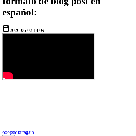
formato de blog post en
español:
2026-06-02 14:09
o
oopsididitagain