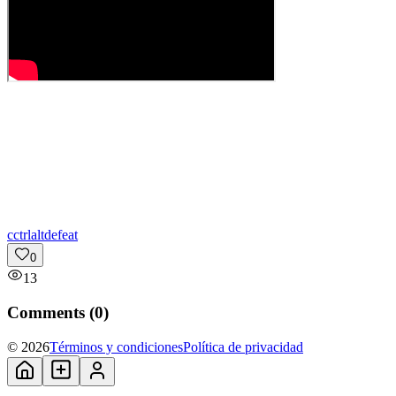
c
ctrlaltdefeat
0
13
Comments (
0
)
© 2026
Términos y condiciones
Política de privacidad