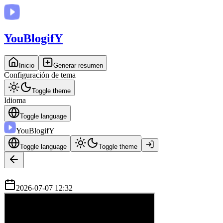
You
BlogifY
Inicio
Generar resumen
Configuración de tema
Toggle theme
Idioma
Toggle language
You
BlogifY
Toggle language
Toggle theme
2026-07-07 12:32