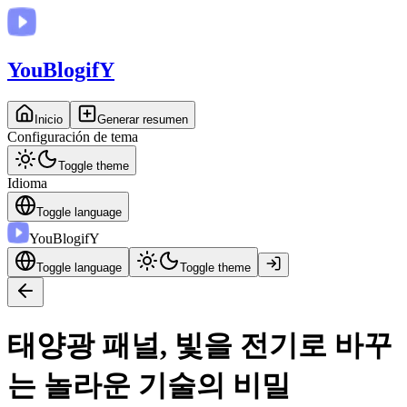
You
BlogifY
Inicio
Generar resumen
Configuración de tema
Toggle theme
Idioma
Toggle language
You
BlogifY
Toggle language
Toggle theme
태양광 패널, 빛을 전기로 바꾸
는 놀라운 기술의 비밀