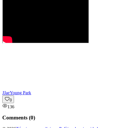
J
JaeYoung Park
0
136
Comments (
0
)