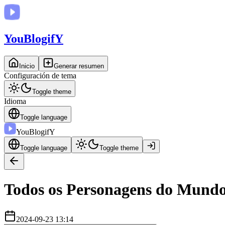
You
BlogifY
Inicio
Generar resumen
Configuración de tema
Toggle theme
Idioma
Toggle language
You
BlogifY
Toggle language
Toggle theme
Todos os Personagens do Mundo
2024-09-23 13:14