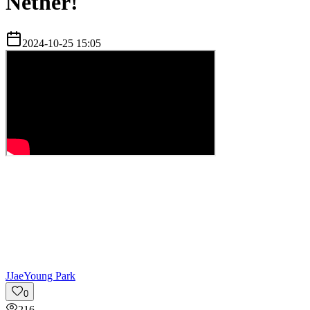
Nether!
2024-10-25 15:05
J
JaeYoung Park
0
216