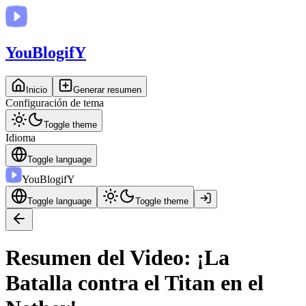
You
BlogifY
Inicio
Generar resumen
Configuración de tema
Toggle theme
Idioma
Toggle language
You
BlogifY
Toggle language
Toggle theme
Resumen del Video: ¡La
Batalla contra el Titan en el