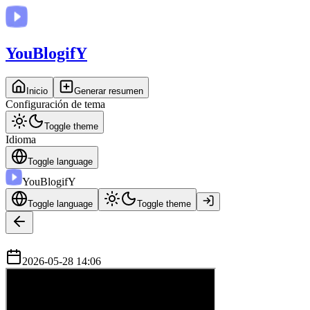
You
BlogifY
Inicio
Generar resumen
Configuración de tema
Toggle theme
Idioma
Toggle language
You
BlogifY
Toggle language
Toggle theme
2026-05-28 14:06