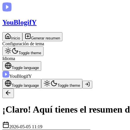
You
BlogifY
Inicio
Generar resumen
Configuración de tema
Toggle theme
Idioma
Toggle language
You
BlogifY
Toggle language
Toggle theme
¡Claro! Aquí tienes el resumen 
2026-05-05 11:19