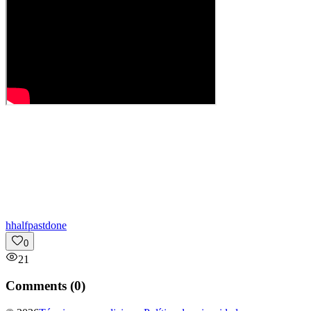
h
halfpastdone
0
21
Comments (
0
)