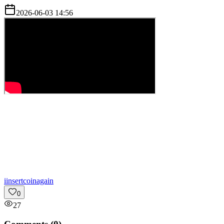
2026-06-03 14:56
i
insertcoinagain
0
27