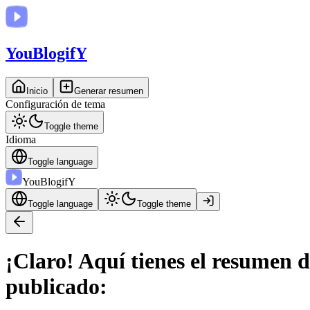
You
BlogifY
Inicio
Generar resumen
Configuración de tema
Toggle theme
Idioma
Toggle language
You
BlogifY
Toggle language
Toggle theme
¡Claro! Aquí tienes el resumen d
publicado: