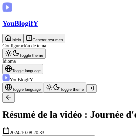
You
BlogifY
Inicio
Generar resumen
Configuración de tema
Toggle theme
Idioma
Toggle language
You
BlogifY
Toggle language
Toggle theme
Résumé de la vidéo : Journée d'
2024-10-08 20:33