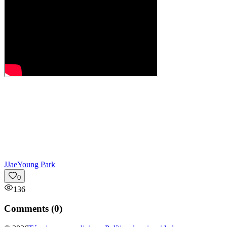
J
JaeYoung Park
0
136
Comments (
0
)