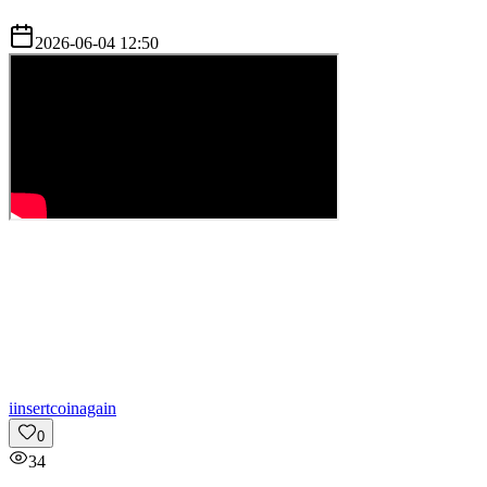
2026-06-04 12:50
i
insertcoinagain
0
34