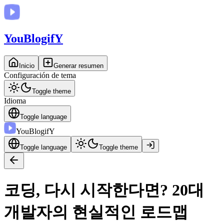
You
BlogifY
Inicio
Generar resumen
Configuración de tema
Toggle theme
Idioma
Toggle language
You
BlogifY
Toggle language
Toggle theme
코딩, 다시 시작한다면? 20대
개발자의 현실적인 로드맵