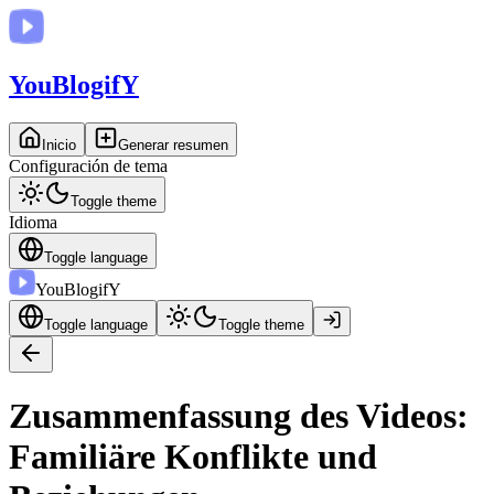
You
BlogifY
Inicio
Generar resumen
Configuración de tema
Toggle theme
Idioma
Toggle language
You
BlogifY
Toggle language
Toggle theme
Zusammenfassung des Videos:
Familiäre Konflikte und