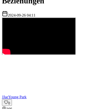
Beziehungen
2024-09-26 04:11
J
JaeYoung Park
0
166