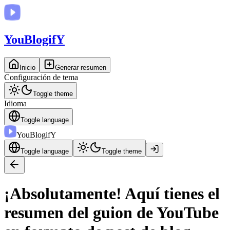
You
BlogifY
Inicio
Generar resumen
Configuración de tema
Toggle theme
Idioma
Toggle language
You
BlogifY
Toggle language
Toggle theme
¡Absolutamente! Aquí tienes el
resumen del guion de YouTube