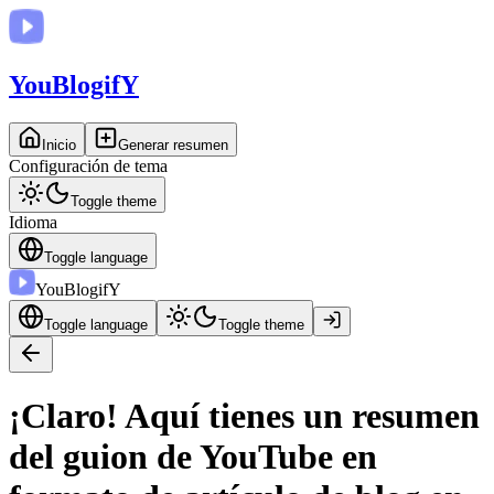
You
BlogifY
Inicio
Generar resumen
Configuración de tema
Toggle theme
Idioma
Toggle language
You
BlogifY
Toggle language
Toggle theme
¡Claro! Aquí tienes un resumen
del guion de YouTube en