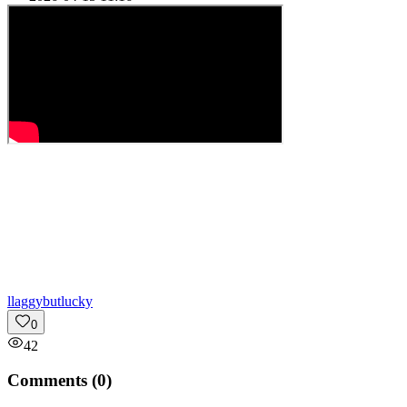
l
laggybutlucky
0
42
Comments (
0
)