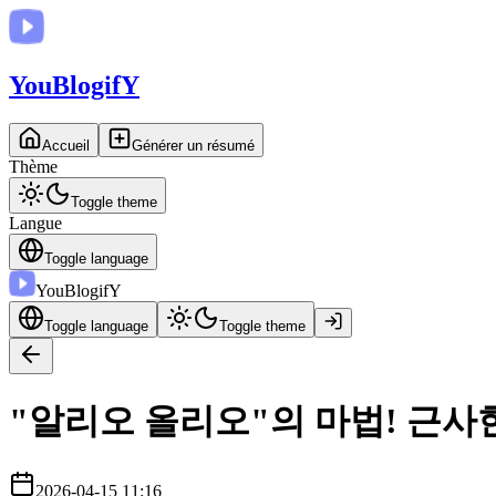
You
BlogifY
Accueil
Générer un résumé
Thème
Toggle theme
Langue
Toggle language
You
BlogifY
Toggle language
Toggle theme
"알리오 올리오"의 마법! 근사
2026-04-15 11:16