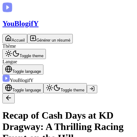
You
BlogifY
Accueil
Générer un résumé
Thème
Toggle theme
Langue
Toggle language
You
BlogifY
Toggle language
Toggle theme
Recap of Cash Days at KD
Dragway: A Thrilling Racing