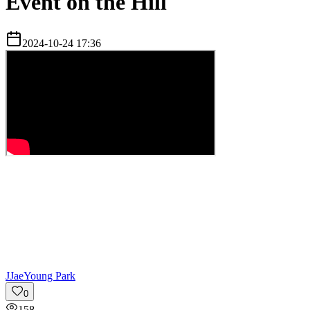
Event on the Hill
2024-10-24 17:36
J
JaeYoung Park
0
158