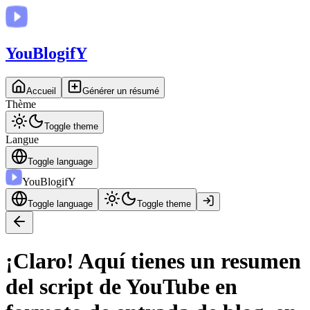
You
BlogifY
Accueil
Générer un résumé
Thème
Toggle theme
Langue
Toggle language
You
BlogifY
Toggle language
Toggle theme
¡Claro! Aquí tienes un resumen
del script de YouTube en