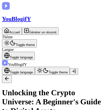
You
BlogifY
Accueil
Générer un résumé
Thème
Toggle theme
Langue
Toggle language
You
BlogifY
Toggle language
Toggle theme
Unlocking the Crypto
Universe: A Beginner's Guide