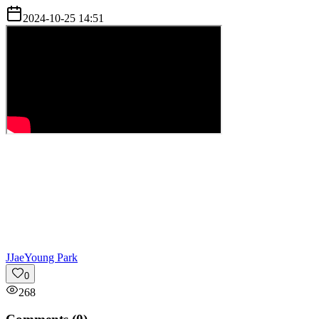
2024-10-25 14:51
J
JaeYoung Park
0
268