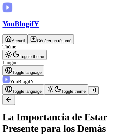
You
BlogifY
Accueil
Générer un résumé
Thème
Toggle theme
Langue
Toggle language
You
BlogifY
Toggle language
Toggle theme
La Importancia de Estar
Presente para los Demás