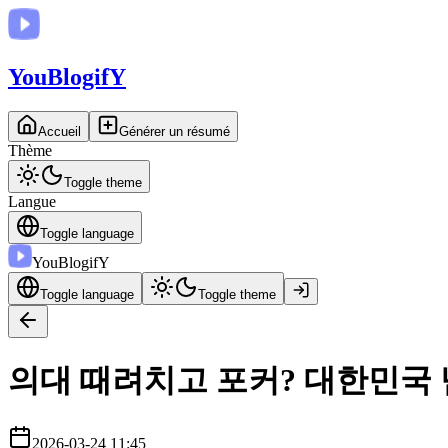
You
BlogifY
Accueil
Générer un résumé
Thème
Toggle theme
Langue
Toggle language
You
BlogifY
Toggle language
Toggle theme
의대 때려치고 포커? 대한민국 
2026-03-24 11:45