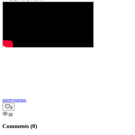
n
notyournpc
0
38
Comments (
0
)