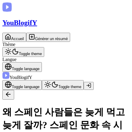
You
BlogifY
Accueil
Générer un résumé
Thème
Toggle theme
Langue
Toggle language
You
BlogifY
Toggle language
Toggle theme
왜 스페인 사람들은 늦게 먹고
늦게 잘까? 스페인 문화 속 시