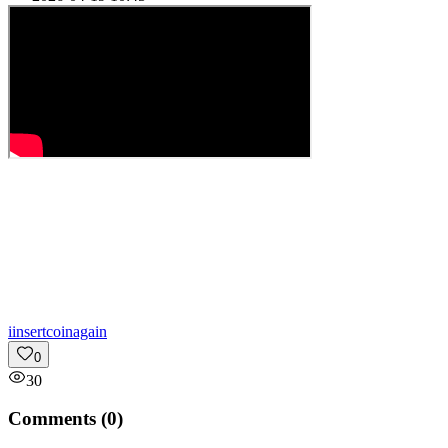
i
insertcoinagain
0
30
Comments (
0
)