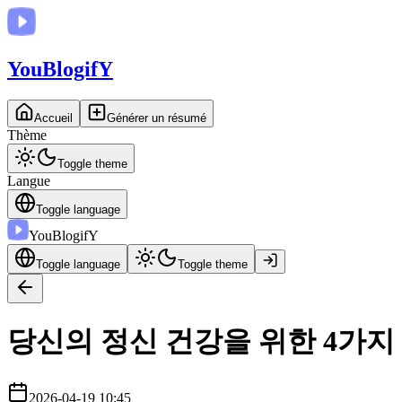
You
BlogifY
Accueil
Générer un résumé
Thème
Toggle theme
Langue
Toggle language
You
BlogifY
Toggle language
Toggle theme
당신의 정신 건강을 위한 4가지 
2026-04-19 10:45