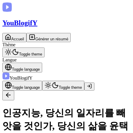
You
BlogifY
Accueil
Générer un résumé
Thème
Toggle theme
Langue
Toggle language
You
BlogifY
Toggle language
Toggle theme
인공지능, 당신의 일자리를 빼
앗을 것인가, 당신의 삶을 윤택