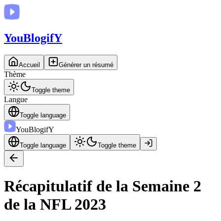
You
BlogifY
Accueil
Générer un résumé
Thème
Toggle theme
Langue
Toggle language
You
BlogifY
Toggle language
Toggle theme
Récapitulatif de la Semaine 2
de la NFL 2023