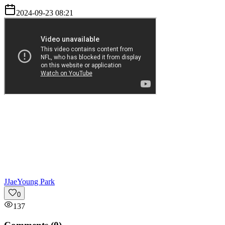
2024-09-23 08:21
J
JaeYoung Park
0
137