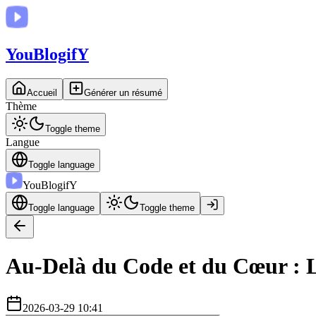
You
BlogifY
Accueil
Générer un résumé
Thème
Toggle theme
Langue
Toggle language
You
BlogifY
Toggle language
Toggle theme
Au-Delà du Code et du Cœur :
2026-03-29 10:41