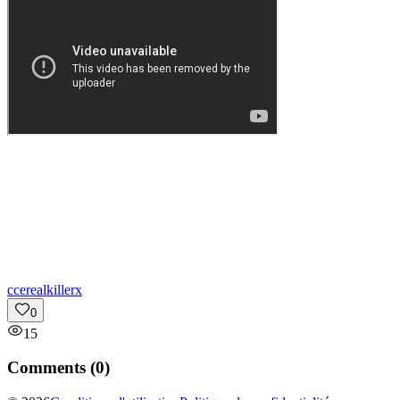
c
cerealkillerx
0
15
Comments (
0
)