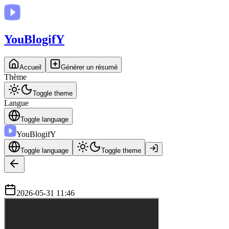
You
BlogifY
Accueil
Générer un résumé
Thème
Toggle theme
Langue
Toggle language
You
BlogifY
Toggle language
Toggle theme
2026-05-31 11:46